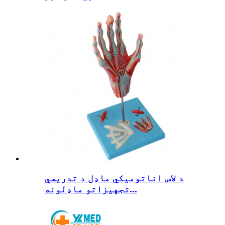
د لاس اناتوميکي ماډل د تدریسي
تجهیزاتو ماډلونه...