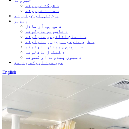
خبرونه
د شرکت خبرونه
د صنعت خبرونه
پوښتنې او ځوابونه
ویډیو
د سي پي آر ماډل
د غاښونو ماډلونه
د انسان اناتومي ماډلونه
د طبي علومو د روزنې ماډلونه
د منځني ښوونځي ماډلونه
د کنکال ماډلونه
د سیون پیډونه او کټونه
موږ سره اړیکه ونیسئ
English