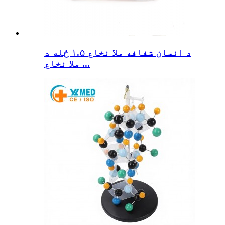
د انسان شفافه ملا نخاع ۱.۵ ځله د
ملا نخاع ...