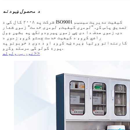
د محصول ښودنه
شرکت په ۲۰۰۸ کال کې د ISO9001 کیفیت مدیریت سیسټم
تصدیق پاس کړ. "لومړی کیفیت، لومړی خدمت" زموږ شعار
دی. زموږ هدف دا دی چې زموږ پیرودونکي په بشپړ ډول
راضي کړو، د کیفیت خدمت چمتو کړو، زموږ د
کارمندانو وړتیا ډیره ښه کړو، او د دوی د خوبونو په
پوره کولو کې مرسته وکړو.
>>
نور یی ولوله