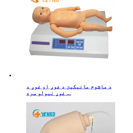
د ماشوم مانیکین د غوږ او غوږ د
غوږ نیولو سره ...