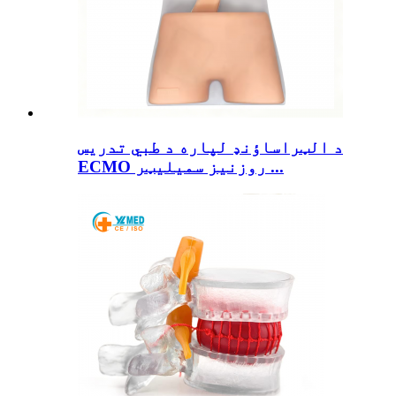
د الټراساؤنډ لپاره د طبي تدریس
ECMO روزنیز سمیلیټر ...