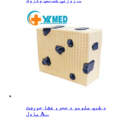
روزنې کټ ټپ ودروئ ...
د طبي علومو د حجرو غشا جوړښت
ماډل A...