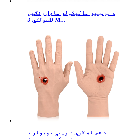
د پروټین مالیکولر ماډل رنګین
ټولګي 3D M...
د لاس له لارې د وینې تویولو د