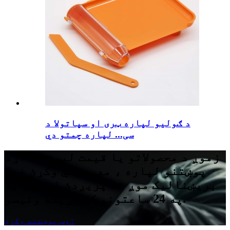
د ګولیو لپاره ټری او سپاتولا د
سی... لپاره چمتو دي
زموږ د محصولاتو یا قیمت لیست په اړه
پوښتنو لپاره ، مهرباني وکړئ خپل
بریښنالیک موږ ته پریږدئ او موږ به
په 24 ساعتونو کې اړیکه ونیسو.
اوس پوښتنه وکړئ