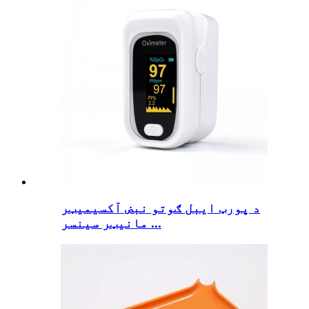
د پورټ ایبل ګوتو نبض آکسیمیټر
مانیټر سینسر ...