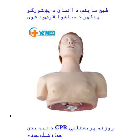
طبي ساینس د انسان د پښتورګو
پنکچر د ... لخوا لارښود شوی
د نیم بدن CPR روزنه پرمختللې
زړه او سږو...