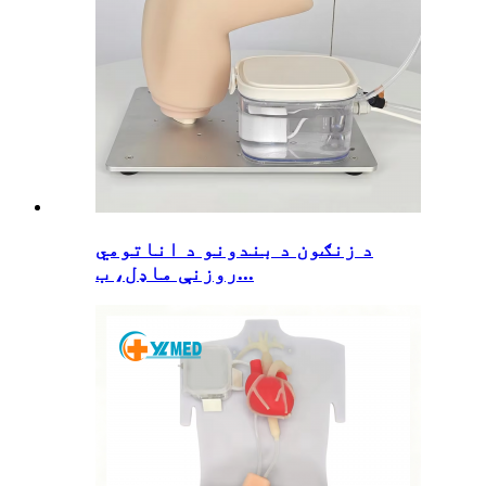
د زنګون د بندونو د اناتومي
روزنې ماډل، ب...