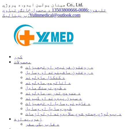
هینان یولین ایدو. د پروژې Co., Ltd.
تلیفون:
0086-13503800666 د محصول ځانګړتیاوې
Yulinmedical@outlook.com
برېښنالیک:
کور
محصولات
د روغتون فرنیچر او تجهیزات
د روغتون ماشینونه او وسایل
د کنکال ماډلونه
د اناتومي ماډلونه
د طبي نرسنګ ماډل
د عمومي تدریس ماډلونه
د سیون پیډونه او کټونه
د غاښونو وسایل او تجهیزات
طبي وسایل او وسایل
د بیولوژي چمتو شوي سلایډونه او لوازمات
زموږ په اړه
د فابریکې سفر