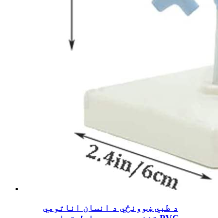
د طبي ښوونځي د انسان اناتومي