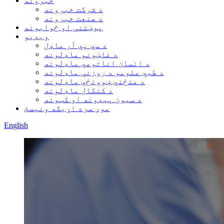
خبرونه
د شرکت خبرونه
د صنعت خبرونه
پوښتنې او ځوابونه
ویډیو
د سي پي آر ماډل
د غاښونو ماډلونه
د انسان اناتومي ماډلونه
د طبي علومو د روزنې ماډلونه
د منځني ښوونځي ماډلونه
د کنکال ماډلونه
د سیون پیډونه او کټونه
موږ سره اړیکه ونیسئ
English