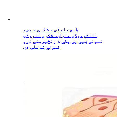
طبي ساینس د شکرې د پښو
اناتوميکي ماډل د شکرې ناروغۍ
نمونې ښیي چې پکې د رنځپوهنې غړو
نمونې شاملې دي