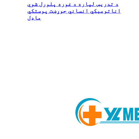
د تدریس لپاره د غوره پلورل شوي
اناتوميکي انساني جوړښت پوستکي
ماډل