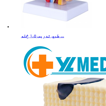
طبي تدریس ۱.۵ ځله ...