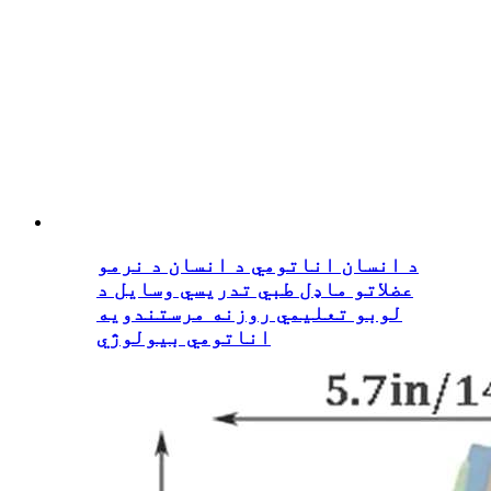
د انسان اناتومي د انسان د نرمو
عضلاتو ماډل طبي تدریسي وسایل د
لوبو تعلیمي روزنه مرستندویه
اناتومي بیولوژي