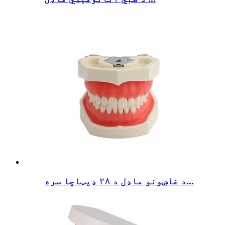
د غاښونو ماډل د ۲۸ ډیټاچا سره...