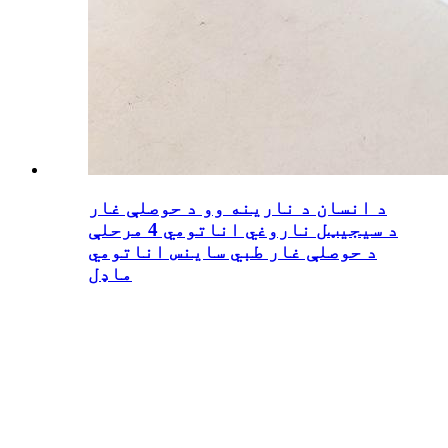
د انسان د نارینه وو د حوصلې غار
د سیجیټل ناروغي اناتومي 4 مرحلې
د حوصلې غار طبي ساینس اناتومي
ماډل