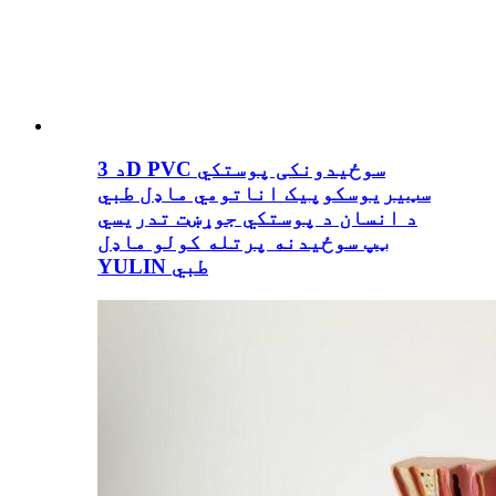
د 3D PVC سوځیدونکی پوستکي
سټیریوسکوپیک اناتومي ماډل طبي
د انسان د پوستکي جوړښت تدریسي
ټپ سوځیدنه پرتله کولو ماډل
YULIN طبي