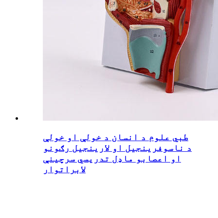
طبي علوم د انسان د خولې او خولې
د ناسوفرینجیل او لارینجیل رګونو
او اعصابو ماډل تدریسي سرچینې
لابراتوار