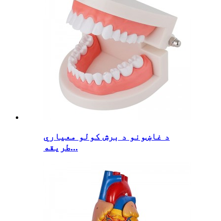
د غاښونو د برش کولو معیاري
طریقه...