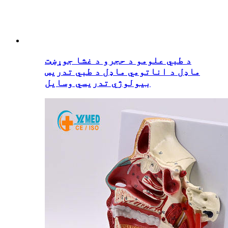
د طبي علومو د حجرو د غشا جوړښت
ماډل د اناتومي ماډل د طبي تدریس
بیولوژي تدریسي وسایل