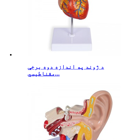
د ژوند په اندازه دوه برخې
مقناطیسي...