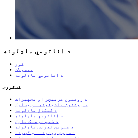
د اناتومي ماډلونه
کور
محصولات
د اناتومي ماډلونه
کټګورۍ
د روغتون فرنیچر او تجهیزات
د روغتون ماشینونه او وسایل
د کنکال ماډلونه
د اناتومي ماډلونه
د طبي نرسنګ ماډل
د عمومي تدریس ماډلونه
د سیون پیډونه او کټونه
د غاښونو وسایل او تجهیزات