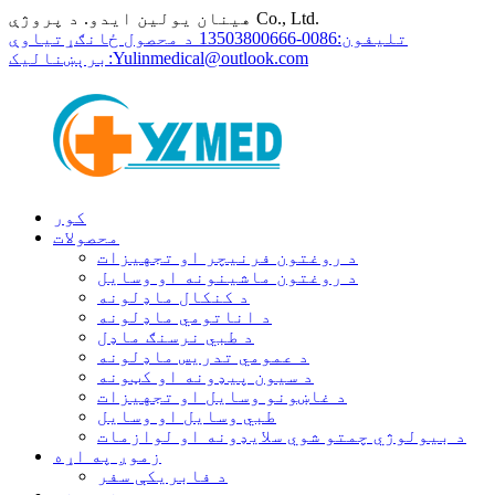
هینان یولین ایدو. د پروژې Co., Ltd.
تلیفون:
0086-13503800666 د محصول ځانګړتیاوې
Yulinmedical@outlook.com
برېښنالیک:
کور
محصولات
د روغتون فرنیچر او تجهیزات
د روغتون ماشینونه او وسایل
د کنکال ماډلونه
د اناتومي ماډلونه
د طبي نرسنګ ماډل
د عمومي تدریس ماډلونه
د سیون پیډونه او کټونه
د غاښونو وسایل او تجهیزات
طبي وسایل او وسایل
د بیولوژي چمتو شوي سلایډونه او لوازمات
زموږ په اړه
د فابریکې سفر