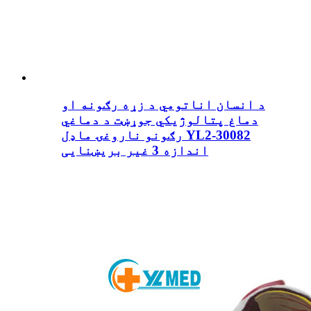
د انسان اناتومي د زړه رګونه او
دماغ پتالوژيکي جوړښت د دماغي
رګونو ناروغۍ ماډل YL2-30082
اندازه 3 غیر بریښنایی