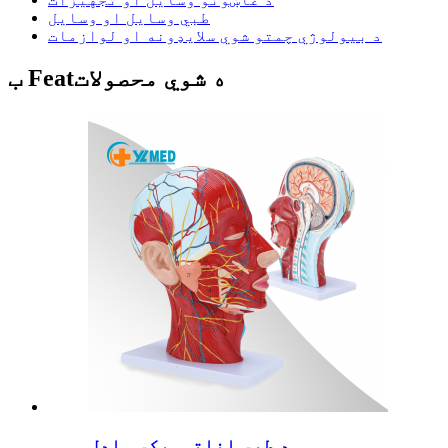
طبي وسایل او وسایل
د بیولوژي چمتو شوي سلایډونه او لوازمات
ب Featه شوي محصولات
د طبي اناتوميکي ماډل ...