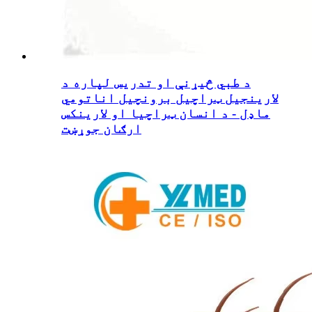
د طبي څیړنې او تدریس لپاره د
لارینجیل ټراچیل برونچیل اناتومي
ماډل - د انسان ټراچیا او لارینکس
ارګان جوړښت