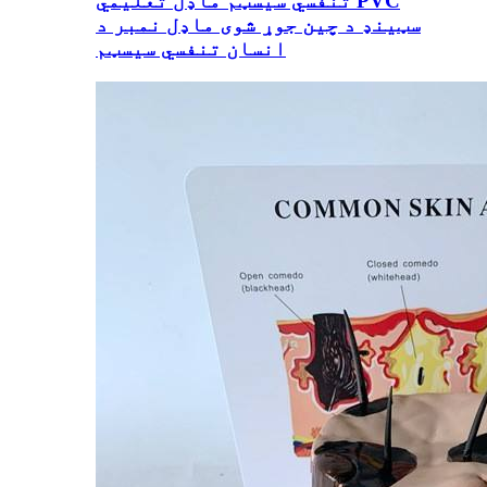
تنفسي سیسټم ماډل تعلیمي PVC
سټینډ د چین جوړ شوی ماډل نمبر د
انسان تنفسي سیسټم