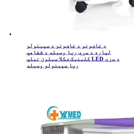
د غاښونو د غاښونو د سپینولو
لپاره د سړې رڼا وسیله د شفاهي
کلینیک ښکلا سیلون نیلي LED د سړې
رڼا سپینولو وسیله