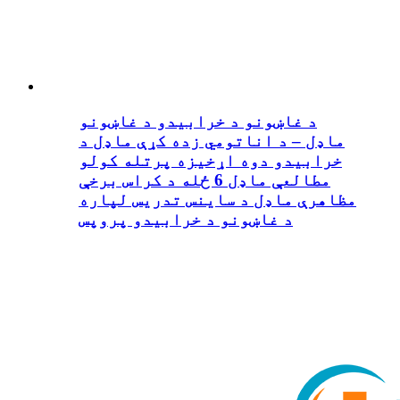
د غاښونو د خرابیدو د غاښونو
ماډل – د اناتومي زده کړې ماډل د
خرابیدو دوه اړخیزه پرتله کولو
مطالعې ماډل 6 ځله د کراس برخې
مظاهرې ماډل د ساینس تدریس لپاره
د غاښونو د خرابیدو پروپس