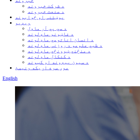
خبرونه
د شرکت خبرونه
د صنعت خبرونه
پوښتنې او ځوابونه
ویډیو
د سي پي آر ماډل
د غاښونو ماډلونه
د انسان اناتومي ماډلونه
د طبي علومو د روزنې ماډلونه
د منځني ښوونځي ماډلونه
د کنکال ماډلونه
د سیون پیډونه او کټونه
موږ سره اړیکه ونیسئ
English