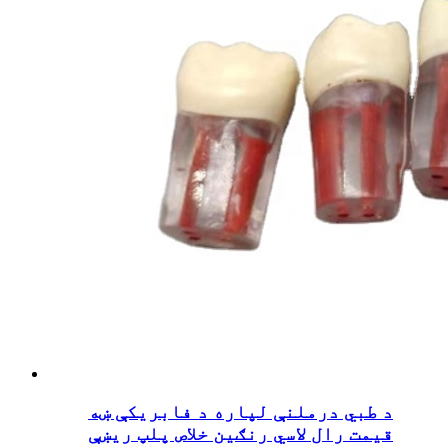
د طبي درملنې لپاره د فابریکې ښه
قیمت رال لاسي رنګین خلاص پلپ ریښې