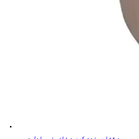
د شفاهي زده کړې د غاښونو ماډل د