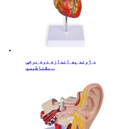
د ژوند په اندازه دوه برخې
مقناطیسي...