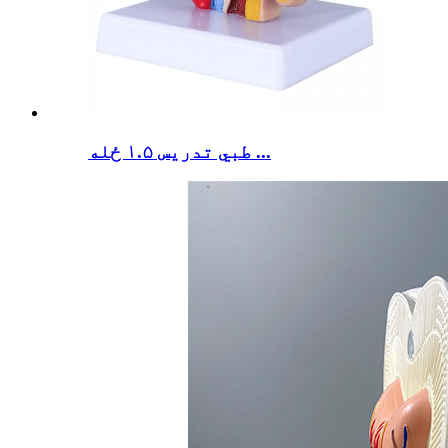
طبي تدریس ۱.۵ ځله ...