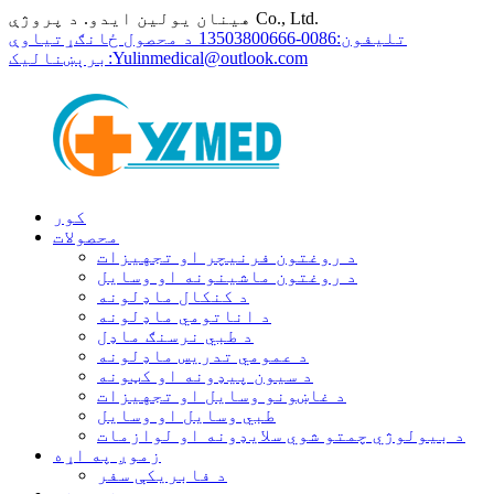
هینان یولین ایدو. د پروژې Co., Ltd.
تلیفون:
0086-13503800666 د محصول ځانګړتیاوې
Yulinmedical@outlook.com
برېښنالیک:
کور
محصولات
د روغتون فرنیچر او تجهیزات
د روغتون ماشینونه او وسایل
د کنکال ماډلونه
د اناتومي ماډلونه
د طبي نرسنګ ماډل
د عمومي تدریس ماډلونه
د سیون پیډونه او کټونه
د غاښونو وسایل او تجهیزات
طبي وسایل او وسایل
د بیولوژي چمتو شوي سلایډونه او لوازمات
زموږ په اړه
د فابریکې سفر