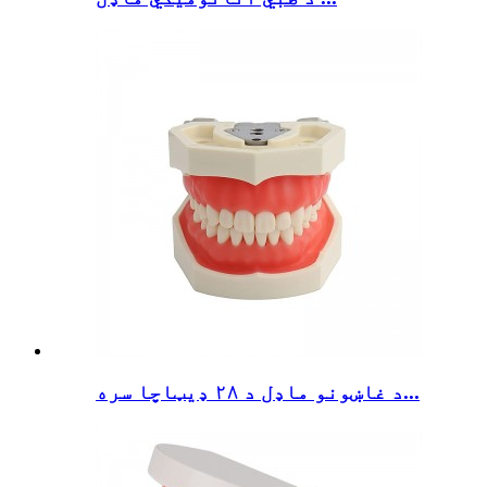
د غاښونو ماډل د ۲۸ ډیټاچا سره...