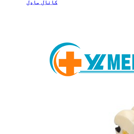
کانال ماډل