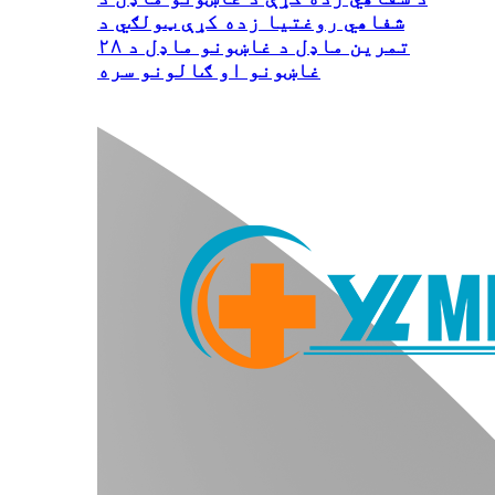
شفاهي روغتیا زده کړې ټولګي د
تمرین ماډل د غاښونو ماډل د ۲۸
غاښونو او ګالونو سره