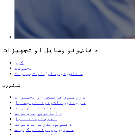
د غاښونو وسایل او تجهیزات
کور
محصولات
د غاښونو وسایل او تجهیزات
کټګورۍ
د روغتون فرنیچر او تجهیزات
د روغتون ماشینونه او وسایل
د کنکال ماډلونه
د اناتومي ماډلونه
د طبي نرسنګ ماډل
د عمومي تدریس ماډلونه
د سیون پیډونه او کټونه
د غاښونو وسایل او تجهیزات