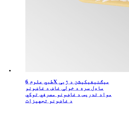
طبي علوم 6X میګنیفیکیشن د ژبې
ماډل سره د خولې غاښ د غاښونو
مواد تدریس د غاښونو مصرفي توکي
د غاښونو تجهیزات