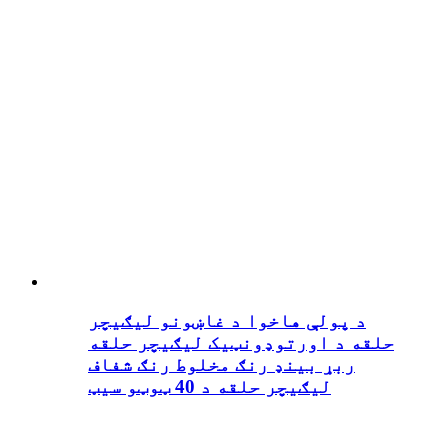
د پولې هاخوا د غاښونو لیګیچر
حلقه د اورتوډونټیک لیګیچر حلقه
ربړ بینډ رنګ مخلوط رنګ شفاف
لیګیچر حلقه د 40 ټوټو سیټ