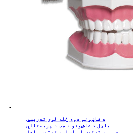
د غاښونو دوه ځله لوی تدریسي
ماډل د غاښونو د طب د پرمختللي
عمومي ترتیب او اساسي ترتیب ماډل