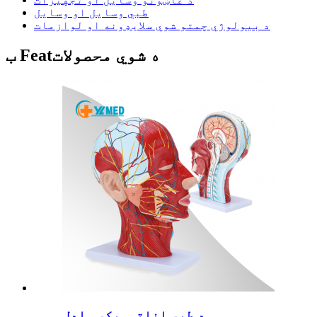
طبي وسایل او وسایل
د بیولوژي چمتو شوي سلایډونه او لوازمات
ب Featه شوي محصولات
د طبي اناتوميکي ماډل ...