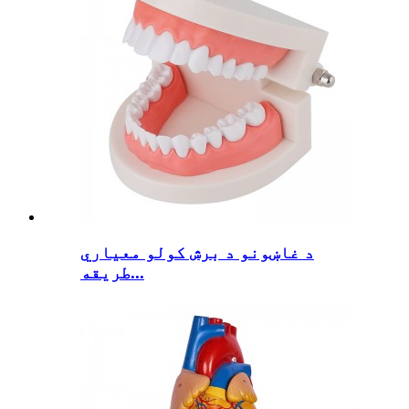
د غاښونو د برش کولو معیاري
طریقه...