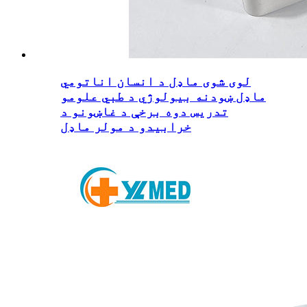
لوی شوی ماډل د انسان اناتومي
ماډل ښودنه بیولوژي د طبي علومو
تدریس دوه برخې د غاښونو د
خرابیدو د مولر ماډل