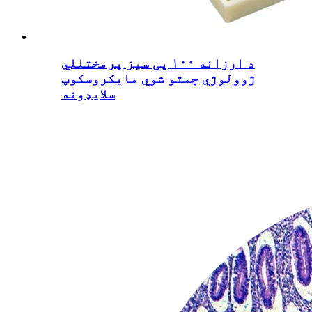
د ارزانه ۱۰۰ پی سیز پرمختللي
ژوولوژي چمتو شوي مایکروسکوپ
سلایډونه