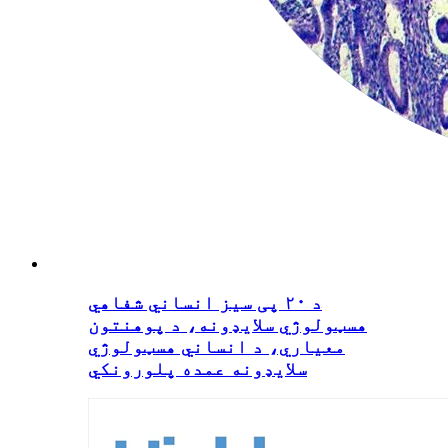
د ۲۰ پی سیز انساني شفاهي
هسټولوژي سلایډونه، د پوهنتون
معیاري، د انساني هسټولوژي
سلایډونه عمده پلورونکي