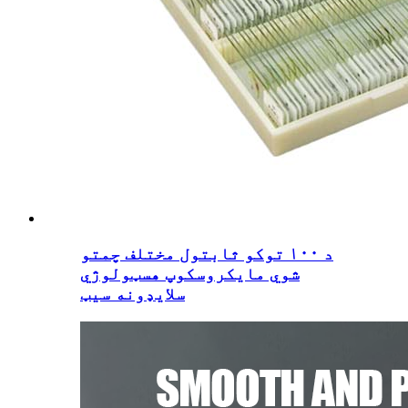
د ۱۰۰ توکو ثابتول مختلف چمتو
شوي مایکروسکوپ هسټولوژي
سلایډونه سیټ