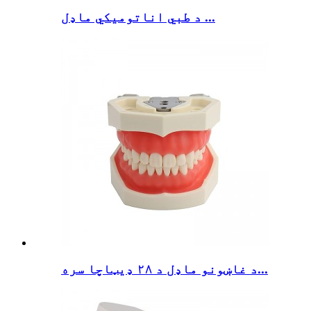
د طبي اناتوميکي ماډل ...
د غاښونو ماډل د ۲۸ ډیټاچا سره...