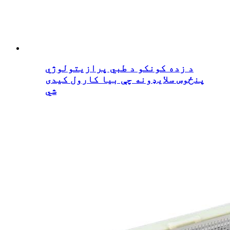
د زده کونکو د طبي پرازیتولوژي
پنځوس سلایډونه چې بیا کارول کیدی
شي