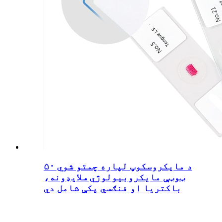
د مایکروسکوپ لپاره چمتو شوي ۵۰
ټوټې مایکروبیولوژي سلایډونه،
باکتریا او فنګسي پکې شامل دي