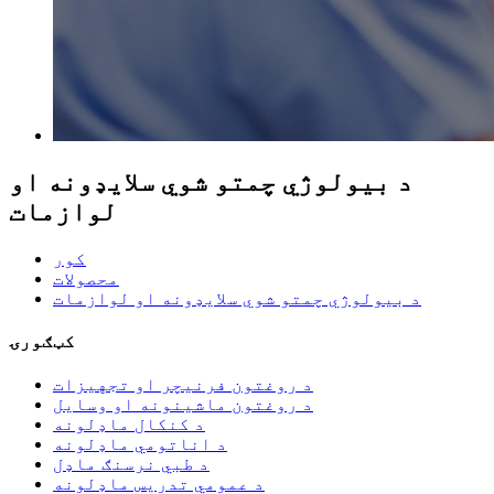
د بیولوژي چمتو شوي سلایډونه او
لوازمات
کور
محصولات
د بیولوژي چمتو شوي سلایډونه او لوازمات
کټګورۍ
د روغتون فرنیچر او تجهیزات
د روغتون ماشینونه او وسایل
د کنکال ماډلونه
د اناتومي ماډلونه
د طبي نرسنګ ماډل
د عمومي تدریس ماډلونه