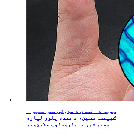
۱ ټوټه د انسان د هډوکي مغز سمیر
ګییمسا سټین، د عمده پلور لپاره
چمتو شوي مایکروسکوپ سلایډونه