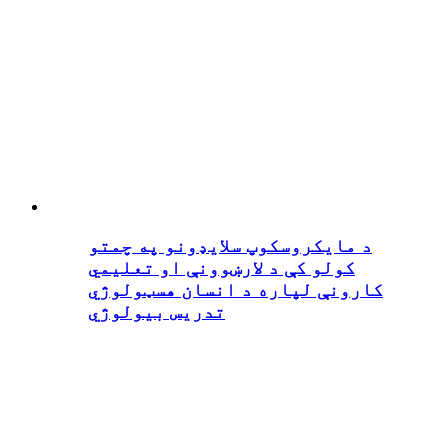
د مایکروسکوپ سلایډونو په چمتو
کولو کې د لارښوونې او تعلیمي
کارونې لپاره د انسان هسټولوژي
تدریس بیولوژي