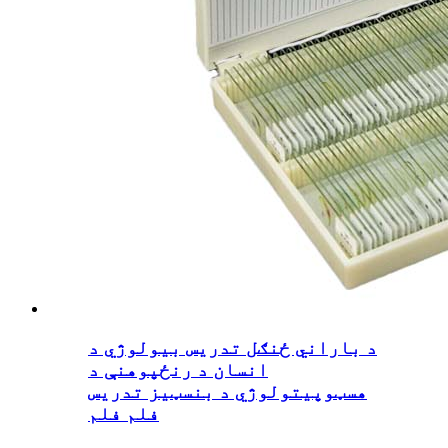
د باراني ځنګل تدریس بیولوژي د
انسان د رنځپوهنې د
هسټوپیتولوژي د بنسټیز تدریس
فلم فلم