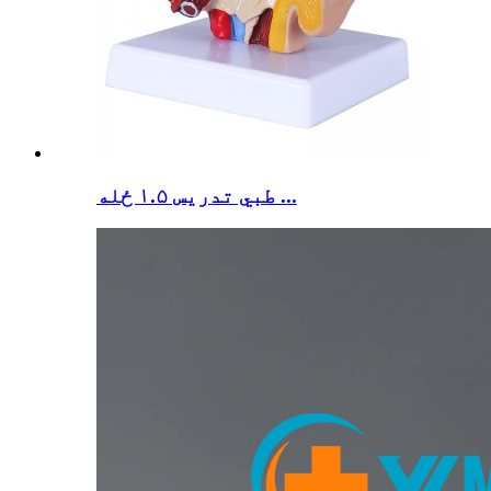
طبي تدریس ۱.۵ ځله ...