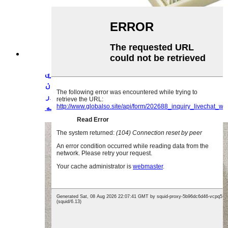
د پرمختللي انساني هسټوپیتولوژي
تدریس د عمده پلور، د پوهنتون
معیار، د فابریکې مستقیم پلور
سلایډونه