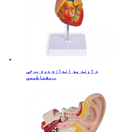
د ژوند په اندازه دوه برخې
مقناطیسي...