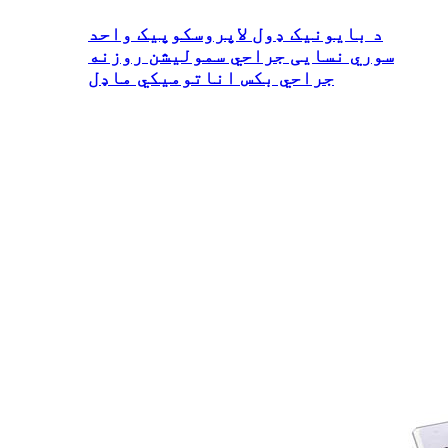
د بایونیک ډول لاپروسکوپیک واحد
سوري نسایی جراحي سمولیشن روزنه
جراحي بکس اناتوميکي ماډل