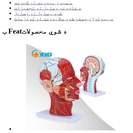
د سیون پیډونه او کټونه
د غاښونو وسایل او تجهیزات
طبي وسایل او وسایل
د بیولوژي چمتو شوي سلایډونه او لوازمات
ب Featه شوي محصولات