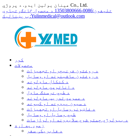
هینان یولین ایدو. د پروژې Co., Ltd.
تلیفون:
0086-13503800666 د محصول ځانګړتیاوې
Yulinmedical@outlook.com
برېښنالیک:
کور
محصولات
د روغتون فرنیچر او تجهیزات
د روغتون ماشینونه او وسایل
د کنکال ماډلونه
د اناتومي ماډلونه
د طبي نرسنګ ماډل
د عمومي تدریس ماډلونه
د سیون پیډونه او کټونه
د غاښونو وسایل او تجهیزات
طبي وسایل او وسایل
د بیولوژي چمتو شوي سلایډونه او لوازمات
زموږ په اړه
د فابریکې سفر