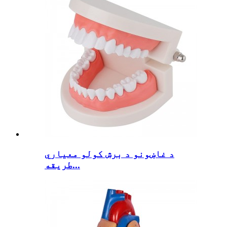
د غاښونو د برش کولو معیاري
طریقه...