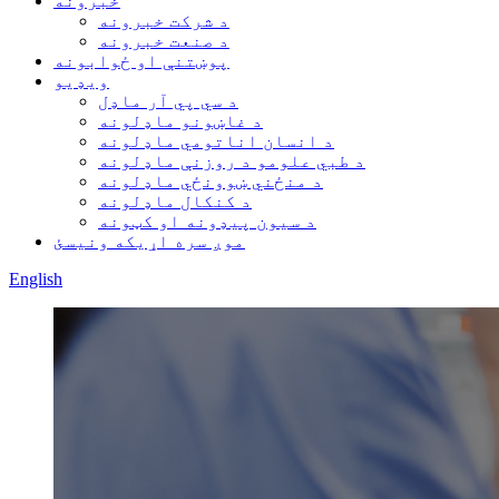
خبرونه
د شرکت خبرونه
د صنعت خبرونه
پوښتنې او ځوابونه
ویډیو
د سي پي آر ماډل
د غاښونو ماډلونه
د انسان اناتومي ماډلونه
د طبي علومو د روزنې ماډلونه
د منځني ښوونځي ماډلونه
د کنکال ماډلونه
د سیون پیډونه او کټونه
موږ سره اړیکه ونیسئ
English