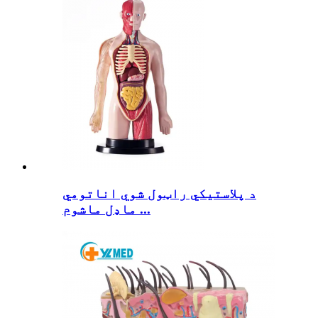
د پلاستيکي راټول شوي اناتومي
ماډل ماشوم ...