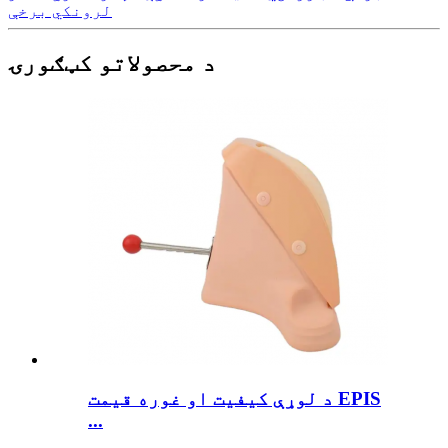
لرونکي برخې
د محصولاتو کټګورۍ
د لوړې کیفیت او غوره قیمت EPIS
...