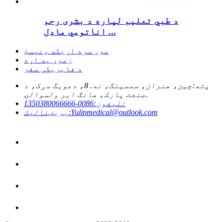
د طبي تعلیم لپاره د بشری رحم
اناتومي ماډل ...
موږ سره اړیکه ونیسئ
زموږ په اړه
د فابریکې سفر
پته:
چین، هنران، سمسینگ، نه. 8، دعویگ سړک، د
صنعت پارک، هانګ ایر ولسوالۍ.
تلیفون:
0086-1350380066666
Yulinmedical@outlook.com
بریښنالیک: