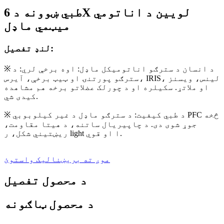
طبي ښوونه د 6X لویین د اناتومي
میټمي ماډل
لنډ تفصیل:
※ د انسان د سترګو اناتومیکل ماډل: اوه برخې لري: د
سترګو پورتنۍ او ټیټ برخې، آیرس، IRIS، لینس، ویسنز
او ملاتړ. سکیلره او د چورلک عضلاتو برخه هم مشاهده
کیدی شي.
※ د طبي کیفیت: د سترګو ماډل د غیر کیلوبوبي PFC څخه
جوړ شوی دی. د چاپیریال ساتنه، د هیتا مقاومت،
ریښتیني شکل، ر light ا او قوي.
موږ ته بریښنالیک واستوئ
د محصول تفصیل
د محصول ټاګونه