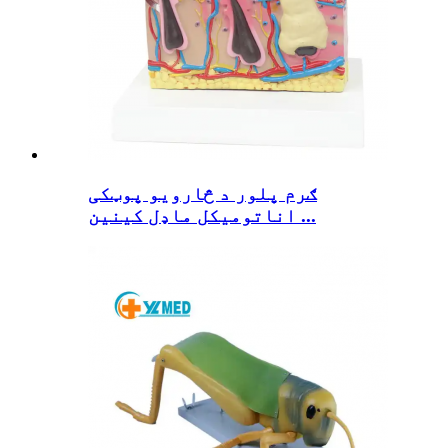
ګرم پلور د څارویو پوټکی
اناتومیکل ماډل کینین ...