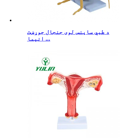
د طبي ساینس لوی جنجال جوړښت
انیما ...