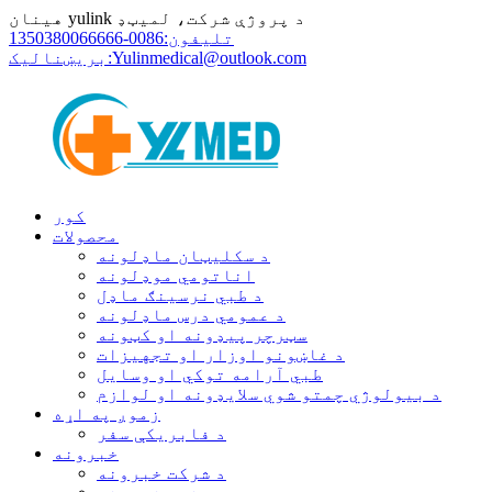
هینان yulink د پروژې شرکت، لمیټډ
تلیفون:
0086-1350380066666
Yulinmedical@outlook.com
بریښنالیک:
کور
محصولات
د سکلیټان ماډلونه
اناتومي موډلونه
د طبي نرسینګ ماډل
د عمومي درس ماډلونه
سټرچر پیډونه او کټونه
د غاښونو اوزار او تجهیزات
طبي آرامه توکي او وسایل
د بیولوژي چمتو شوي سلایډونه او لوازم
زموږ په اړه
د فابریکې سفر
خبرونه
د شرکت خبرونه