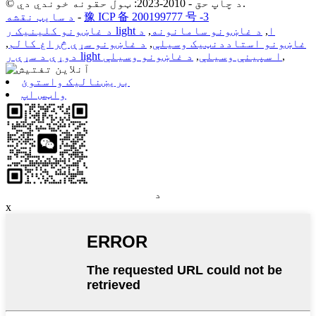
© د چاپ حق - 2010-2023: ټول حقونه خوندي دي.
豫 ICP 备 200199777 号 -3
-
د سایټ نقشه
د غاښونو کلینیک ر light ا
,
د غاښونو سامانونه
,
د
غاښونو استاددنټیک وسیلې
,
د غاښونو سړې څراغ کالم
,
,
دوړې د سړې ر light ا سپینې وسیلې
,
د غاښونو وسیلې
بریښنالیک واستوئ
واټس اپ
د
x