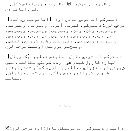
مقاومت، ریښتیني شکل، ر light ا او قوي، بې هوښه
کول اسانه دي.
【اناتومياژي لنډ】 د سترګو اناتومي ماډل اوه
برخې لري: د سترګو، کیرس، آیرس، ویټریس، ویټریس،
ویټریس، وطن، وطن، ویټریس، ویټریس، ویټریس،
ویټریس، ویټریس، ویټریس، ویټریس، ویټریس،
ویټریس، ویټریس، ویټریس، وطن، کورني، لینس،
وینځلو پورتنۍ او ټیټ برخه لري.
【کاریال】 د سترګو اناتومي ماډل د ساینس تعلیم
لپاره کارول کیدی شي، زده کونکي مطالعه، طبي
ښوونې او د فزیکي معالجي، راډیو کولو تخنیکینز،
طبي ډاکټرانو، طبي ډاکټران، تخنیکینران،
مناسب.
د محصول پریزنټشن
※ د انسان د سترګو اناتومیکل ماډل: اوه برخې لري: