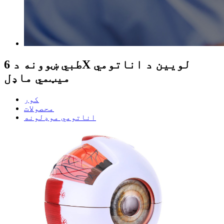
طبي ښوونه د 6X لویین د اناتومي
میټمي ماډل
کور
محصولات
اناتومي موډلونه