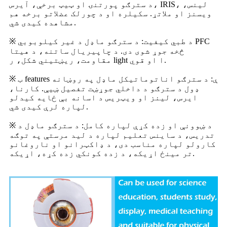
د سترګو پورتنۍ او ټیټ برخې، آیرس، IRIS، لینس،
ویسنز او ملاتړ. سکیلره او د چورلک عضلاتو برخه هم
مشاهده کیدی شي.
※ د طبي کیفیت: د سترګو ماډل د غیر کیلوبوبي PFC
څخه جوړ شوی دی. د چاپیریال ساتنه، د هیتا
مقاومت، ریښتیني شکل، ر light ا او قوي.
※ ب features ې: د سترګو اناتوماتیکل ماډل په روښانه
ډول د سترګو د داخلي جوړښت تفصیل ښیې. کارنا،
ایرس، لینز او ویټریس د اسانه بې ځایه کیدلو
لپاره لرې کیدی شي.
※ د ښوونې او زده کړې لپاره کامل: د سترګو ماډل د
تدریس، د ساینس تعلیم لپاره د لید مرستې په توګه
کارولو لپاره مناسب دی، د ډاکټرانو او ناروغانو
تر مینځ اړیکه، د زده کونکي زده کړه، اړیکه.