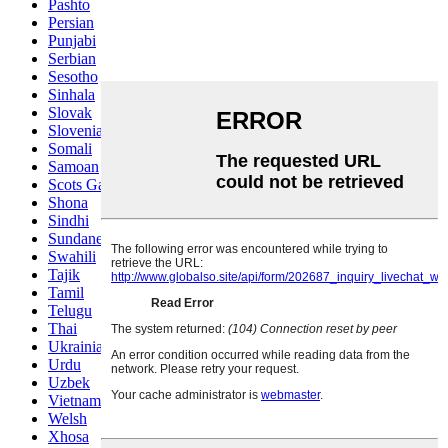
Pashto
Persian
Punjabi
Serbian
Sesotho
Sinhala
Slovak
Slovenian
Somali
Samoan
Scots Gaelic
Shona
Sindhi
Sundanese
Swahili
Tajik
Tamil
Telugu
Thai
Ukrainian
Urdu
Uzbek
Vietnamese
Welsh
Xhosa