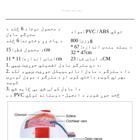
د پیرامیټر معلومات
د محصول نوم: د 6 ځله د
مواد: PVC / ABS توکي
سترګو ماډل
وزن: 800g
د پام وړ وختونه: 6 ځله
د بسته بندۍ اندازه: 67 *
د محصول قطر: 15cm
47 * 32cm
د اساس قد: 23CM
اساس اندازه: 11 * 11cm
1. د دې سترګو ماډل تفصيلي جوړښت ښیې.
2. دا د سترګو د ماډل اناتوميیکل جوړښت ښیې، لکه
بهرني کوټ، داخلي کوټ او د سترګو د موډل لومړۍ
کوټه
3. دا ماډل کولی شي بې ځایه شي
.. د PVC څخه جوړ شوی، د انجیل - دوستانه توکي