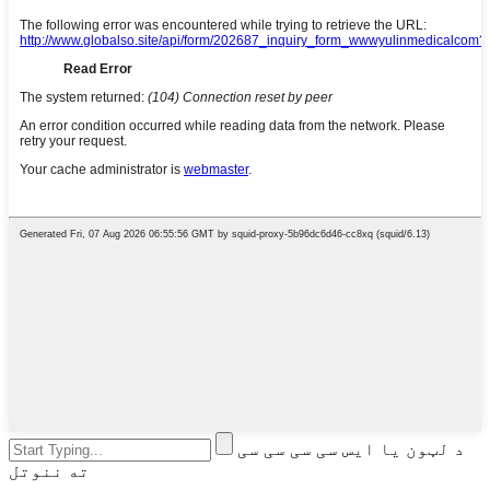
د لټون یا ایس سی سی سی سی
ته ننوتل