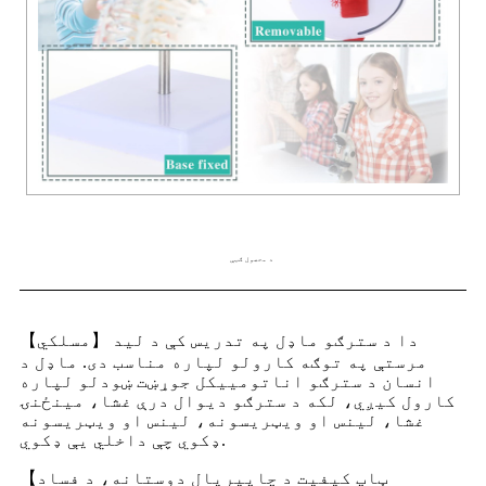
د محصول ګټې
【مسلکي】 دا د سترګو ماډل په تدریس کې د لید
مرستې په توګه کارولو لپاره مناسب دی. ماډل د
انسان د سترګو اناتوميیکل جوړښت ښودلو لپاره
کارول کیږي، لکه د سترګو دیوال درې غشا، مینځنۍ
غشا، لینس او ​​ویټریسونه، لینس او ​​ویټریسونه
ډکوي چې داخلي یې ډکوي.
【ټاپ کیفیت د چاپیریال دوستانه، د فساد