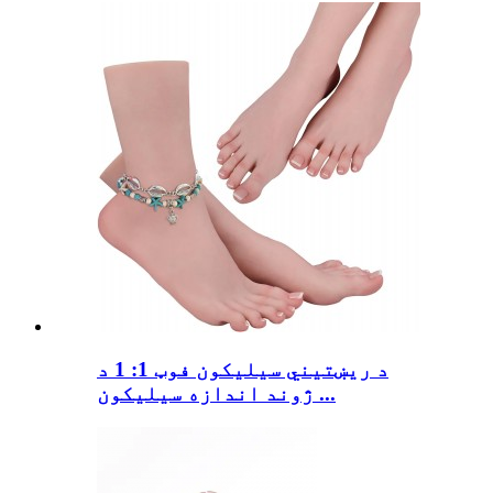
د ریښتیني سیلیکون فوټ 1: 1 د
ژوند اندازه سیلیکون ...