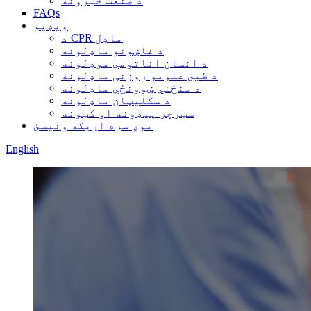
د صنعت خبرونه
FAQs
ویډیو
د CPR ماډل
د غاښونو ماډلونه
د انسان اناتومي موډلونه
د طبي علومو روزنې ماډلونه
د منځني ښوونځي ماډلونه
د سکلیټان ماډلونه
سټرچر پیډونه او کټونه
موږ سره اړیکه ونیسئ
English