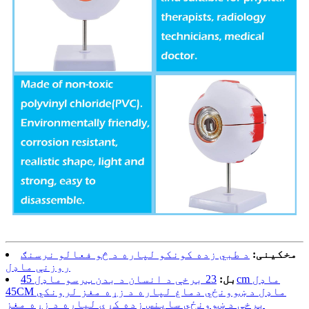
مخکینی:
د طبي زده کونکو لپاره د څو فعالو نرسنګ
روزنې ماډل
بل:
23 برخې د انسان د بدن ټرسو ماډل 45cm ماډل
45CM ماډل د ښوونځي دماغ لپاره د زړه مغز لرونکي
برخې د ښوونځي ساینس زده کړې لپاره د زړه مغز